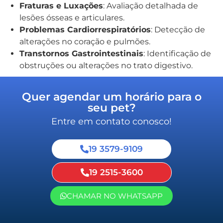
Fraturas e Luxações
: Avaliação detalhada de
lesões ósseas e articulares.
Problemas Cardiorrespiratórios
: Detecção de
alterações no coração e pulmões.
Transtornos Gastrointestinais
: Identificação de
obstruções ou alterações no trato digestivo.
Quer agendar um horário para o
seu pet?
Entre em contato conosco!
19 3579-9109
19 2515-3600
CHAMAR NO WHATSAPP