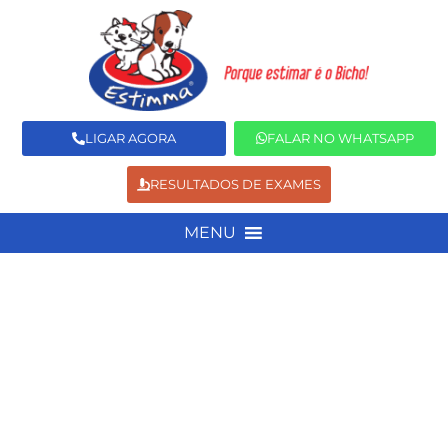
LIGAR AGORA
FALAR NO WHATSAPP
RESULTADOS DE EXAMES
MENU
Raio-X Veterinário
Home
Serviços
Exames Veterinários
Raio-X Veterinário