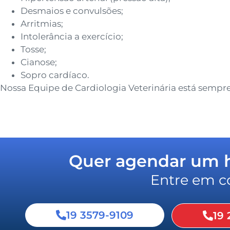
Desmaios e convulsões;
Arritmias;
Intolerância a exercício;
Tosse;
Cianose;
Sopro cardíaco.
Nossa Equipe de Cardiologia Veterinária está sempre
Quer agendar um ho
Entre em c
19 3579-9109
19 