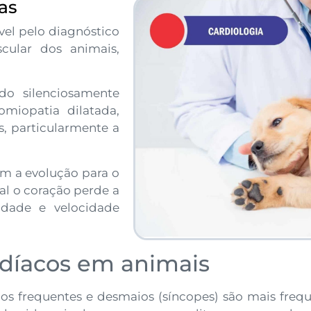
as
vel pelo diagnóstico
cular dos animais,
do silenciosamente
omiopatia dilatada,
s, particularmente a
m a evolução para o
l o coração perde a
dade e velocidade
díacos em animais
gos frequentes e desmaios (síncopes) são mais freq