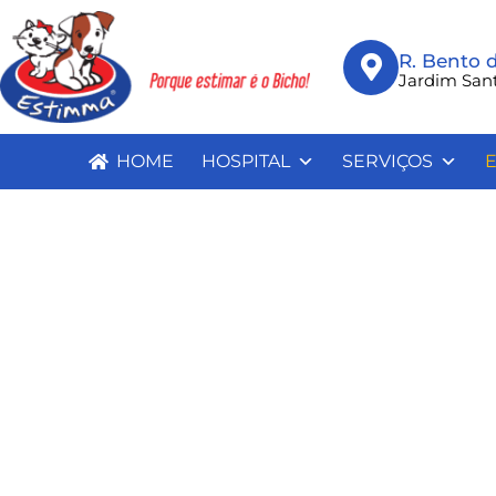
R. Bento 
Jardim San
HOME
HOSPITAL
SERVIÇOS
E
Cardiologia Veterinár
Home
Especialidades
Cardiologia Veterinár