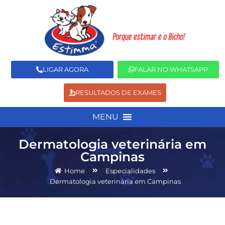
LIGAR AGORA
FALAR NO WHATSAPP
RESULTADOS DE EXAMES
MENU
Dermatologia veterinária em
Campinas
Home
Especialidades
Dermatologia veterinária em Campinas