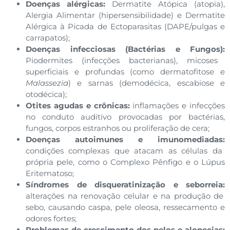
Doenças alérgicas:
Dermatite Atópica (atopia),
Alergia Alimentar (hipersensibilidade) e Dermatite
Alérgica à Picada de Ectoparasitas (DAPE/pulgas e
carrapatos);
Doenças infecciosas (Bactérias e Fungos):
Piodermites (infecções bacterianas), micoses
superficiais e profundas (como dermatofitose e
Malassezia
) e sarnas (demodécica, escabiose e
otodécica);
Otites agudas e crônicas:
inflamações e infecções
no conduto auditivo provocadas por bactérias,
fungos, corpos estranhos ou proliferação de cera;
Doenças autoimunes e imunomediadas:
condições complexas que atacam as células da
própria pele, como o Complexo Pênfigo e o Lúpus
Eritematoso;
Síndromes de disqueratinização e seborreia:
alterações na renovação celular e na produção de
sebo, causando caspa, pele oleosa, ressecamento e
odores fortes;
Problemas de crescimento dos pelos e alopecias: