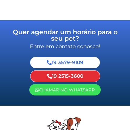
Quer agendar um horário para o
seu pet?
Entre em contato conosco!
19 3579-9109
19 2515-3600
CHAMAR NO WHATSAPP