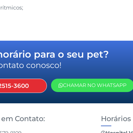
ítmicos;
rário para o seu pet?
ontato conosco!
2515-3600
CHAMAR NO WHATSAPP
 em Contato:
Horários
3579-9109
Hospital V