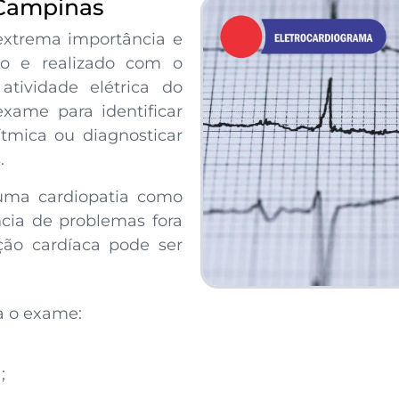
 Campinas
extrema importância e
vo e realizado com o
tividade elétrica do
exame para identificar
rítmica ou diagnosticar
.
 uma cardiopatia como
cia de problemas fora
ção cardíaca pode ser
a o exame:
;